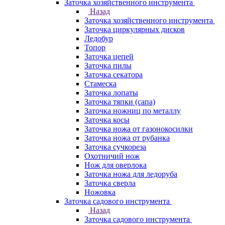
Заточка хозяйственного инструмента
Назад
Заточка хозяйственного инструмента
Заточка циркулярных дисков
Ледобур
Топор
Заточка цепей
Заточка пилы
Заточка секатора
Стамеска
Заточка лопаты
Заточка тяпки (сапа)
Заточка ножниц по металлу
Заточка косы
Заточка ножа от газонокосилки
Заточка ножа от рубанка
Заточка сучкореза
Охотничий нож
Нож для оверлока
Заточка ножа для ледоруба
Заточка сверла
Ножовка
Заточка садового инструмента
Назад
Заточка садового инструмента