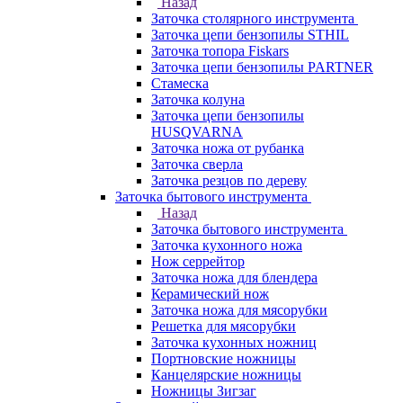
Назад
Заточка столярного инструмента
Заточка цепи бензопилы STHIL
Заточка топора Fiskars
Заточка цепи бензопилы PARTNER
Стамеска
Заточка колуна
Заточка цепи бензопилы
HUSQVARNA
Заточка ножа от рубанка
Заточка сверла
Заточка резцов по дереву
Заточка бытового инструмента
Назад
Заточка бытового инструмента
Заточка кухонного ножа
Нож серрейтор
Заточка ножа для блендера
Керамический нож
Заточка ножа для мясорубки
Решетка для мясорубки
Заточка кухонных ножниц
Портновские ножницы
Канцелярские ножницы
Ножницы Зигзаг