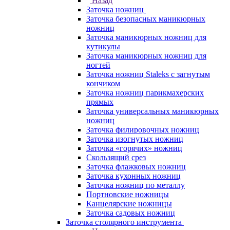
Назад
Заточка ножниц
Заточка безопасных маникюрных
ножниц
Заточка маникюрных ножниц для
кутикулы
Заточка маникюрных ножниц для
ногтей
Заточка ножниц Staleks с загнутым
кончиком
Заточка ножниц парикмахерских
прямых
Заточка универсальных маникюрных
ножниц
Заточка филировочных ножниц
Заточка изогнутых ножниц
Заточка «горячих» ножниц
Скользящий срез
Заточка флажковых ножниц
Заточка кухонных ножниц
Заточка ножниц по металлу
Портновские ножницы
Канцелярские ножницы
Заточка садовых ножниц
Заточка столярного инструмента