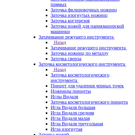
прямых
Заточка филировочных ножниц
Заточка изогнутых ножниц
Заточка когтерезов
Заточка ножей для парикмахерской
машинки
Затачивание режущего инструмента
Назад
Затачивание режущего инструмента
Заточка ножниц по металлу
Заточка сверла
Заточка косметологического инструмента
Назад
Заточка косметологического
инструмента
Пинцет для удаления черных точек
Ножницы пинцеты
Иглы Видаля
Заточка косметологического пинцета
Игла Видаля большая
Игла Видаля средняя
Игла Видаля малая
Игла Видаля треугольная
Игла изогнутая
Заточка ножей