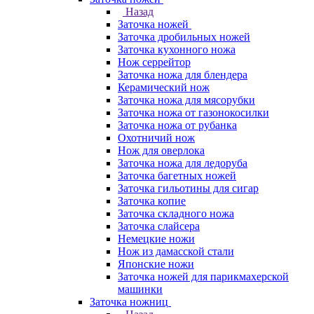
Назад
Заточка ножей
Заточка дробильных ножей
Заточка кухонного ножа
Нож серрейтор
Заточка ножа для блендера
Керамический нож
Заточка ножа для мясорубки
Заточка ножа от газонокосилки
Заточка ножа от рубанка
Охотничий нож
Нож для оверлока
Заточка ножа для ледоруба
Заточка багетных ножей
Заточка гильотины для сигар
Заточка копие
Заточка складного ножа
Заточка слайсера
Немецкие ножи
Нож из дамасской стали
Японские ножи
Заточка ножей для парикмахерской
машинки
Заточка ножниц