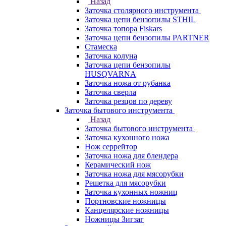
Назад
Заточка столярного инструмента
Заточка цепи бензопилы STHIL
Заточка топора Fiskars
Заточка цепи бензопилы PARTNER
Стамеска
Заточка колуна
Заточка цепи бензопилы
HUSQVARNA
Заточка ножа от рубанка
Заточка сверла
Заточка резцов по дереву
Заточка бытового инструмента
Назад
Заточка бытового инструмента
Заточка кухонного ножа
Нож серрейтор
Заточка ножа для блендера
Керамический нож
Заточка ножа для мясорубки
Решетка для мясорубки
Заточка кухонных ножниц
Портновские ножницы
Канцелярские ножницы
Ножницы Зигзаг