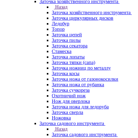
Заточка хозяйственного инструмента
Назад
Заточка хозяйственного инструмента
Заточка циркулярных дисков
Ледобур
Топор
Заточка цепей
Заточка пилы
Заточка секатора
Стамеска
Заточка лопаты
Заточка тяпки (сапа)
Заточка ножниц по металлу
Заточка косы
Заточка ножа от газонокосилки
Заточка ножа от рубанка
Заточка сучкореза
Охотничий нож
Нож для оверлока
Заточка ножа для ледоруба
Заточка сверла
Ножовка
Заточка садового инструмента
Назад
Заточка садового инструмента