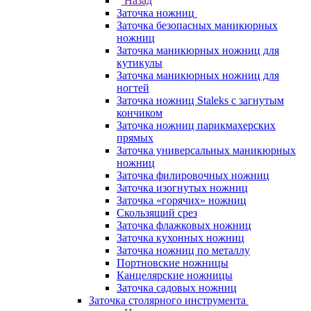
Назад
Заточка ножниц
Заточка безопасных маникюрных
ножниц
Заточка маникюрных ножниц для
кутикулы
Заточка маникюрных ножниц для
ногтей
Заточка ножниц Staleks с загнутым
кончиком
Заточка ножниц парикмахерских
прямых
Заточка универсальных маникюрных
ножниц
Заточка филировочных ножниц
Заточка изогнутых ножниц
Заточка «горячих» ножниц
Скользящий срез
Заточка флажковых ножниц
Заточка кухонных ножниц
Заточка ножниц по металлу
Портновские ножницы
Канцелярские ножницы
Заточка садовых ножниц
Заточка столярного инструмента