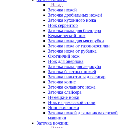
Назад
Заточка ножей
Заточка дробильных ножей
Заточка кухонного ножа
Нож серрейтор
Заточка ножа для блендера
Керамический нож
Заточка ножа для мясорубки
Заточка ножа от газонокосилки
Заточка ножа от рубанка
Охотничий нож
Нож для оверлока
Заточка ножа для ледоруба
Заточка багетных ножей
Заточка гильотины для сигар
Заточка копие
Заточка складного ножа
Заточка слайсера
Немецкие ножи
Нож из дамасской стали
Японские ножи
Заточка ножей для парикмахерской
машинки
Заточка ножниц