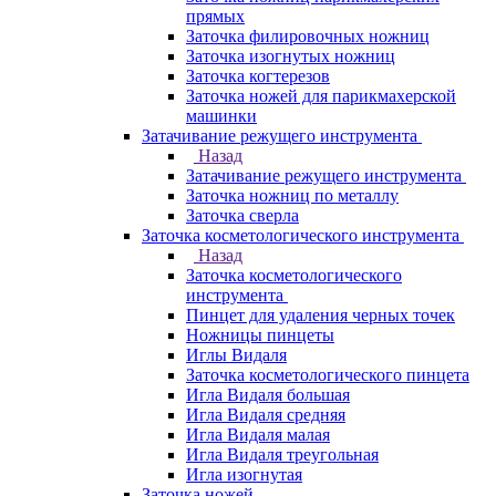
прямых
Заточка филировочных ножниц
Заточка изогнутых ножниц
Заточка когтерезов
Заточка ножей для парикмахерской
машинки
Затачивание режущего инструмента
Назад
Затачивание режущего инструмента
Заточка ножниц по металлу
Заточка сверла
Заточка косметологического инструмента
Назад
Заточка косметологического
инструмента
Пинцет для удаления черных точек
Ножницы пинцеты
Иглы Видаля
Заточка косметологического пинцета
Игла Видаля большая
Игла Видаля средняя
Игла Видаля малая
Игла Видаля треугольная
Игла изогнутая
Заточка ножей