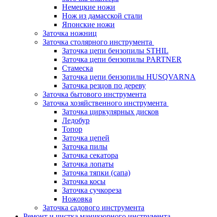
Немецкие ножи
Нож из дамасской стали
Японские ножи
Заточка ножниц
Заточка столярного инструмента
Заточка цепи бензопилы STHIL
Заточка цепи бензопилы PARTNER
Стамеска
Заточка цепи бензопилы HUSQVARNA
Заточка резцов по дереву
Заточка бытового инструмента
Заточка хозяйственного инструмента
Заточка циркулярных дисков
Ледобур
Топор
Заточка цепей
Заточка пилы
Заточка секатора
Заточка лопаты
Заточка тяпки (сапа)
Заточка косы
Заточка сучкореза
Ножовка
Заточка садового инструмента
Ремонт и чистка маникюрного инструмента