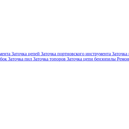
мента
Заточка цепей
Заточка портновского инструмента
Заточка
убок
Заточка пил
Заточка топоров
Заточка цепи бензопилы
Ремон