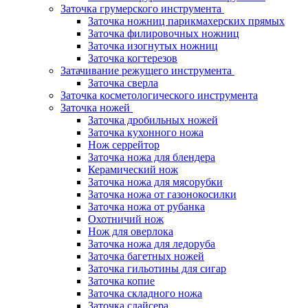
Заточка грумерского инструмента
Заточка ножниц парикмахерских прямых
Заточка филировочных ножниц
Заточка изогнутых ножниц
Заточка когтерезов
Затачивание режущего инструмента
Заточка сверла
Заточка косметологического инструмента
Заточка ножей
Заточка дробильных ножей
Заточка кухонного ножа
Нож серрейтор
Заточка ножа для блендера
Керамический нож
Заточка ножа для мясорубки
Заточка ножа от газонокосилки
Заточка ножа от рубанка
Охотничий нож
Нож для оверлока
Заточка ножа для ледоруба
Заточка багетных ножей
Заточка гильотины для сигар
Заточка копие
Заточка складного ножа
Заточка слайсера