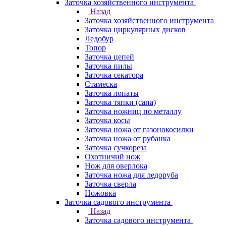
Заточка хозяйственного инструмента
Назад
Заточка хозяйственного инструмента
Заточка циркулярных дисков
Ледобур
Топор
Заточка цепей
Заточка пилы
Заточка секатора
Стамеска
Заточка лопаты
Заточка тяпки (сапа)
Заточка ножниц по металлу
Заточка косы
Заточка ножа от газонокосилки
Заточка ножа от рубанка
Заточка сучкореза
Охотничий нож
Нож для оверлока
Заточка ножа для ледоруба
Заточка сверла
Ножовка
Заточка садового инструмента
Назад
Заточка садового инструмента