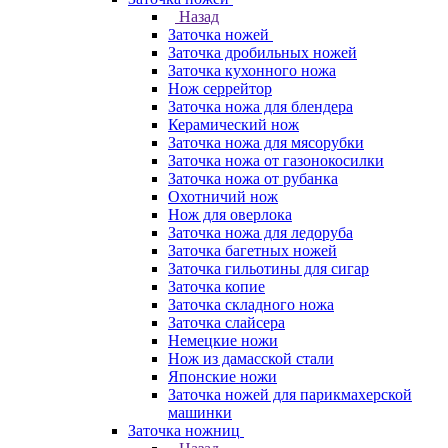
Назад
Заточка ножей
Заточка дробильных ножей
Заточка кухонного ножа
Нож серрейтор
Заточка ножа для блендера
Керамический нож
Заточка ножа для мясорубки
Заточка ножа от газонокосилки
Заточка ножа от рубанка
Охотничий нож
Нож для оверлока
Заточка ножа для ледоруба
Заточка багетных ножей
Заточка гильотины для сигар
Заточка копие
Заточка складного ножа
Заточка слайсера
Немецкие ножи
Нож из дамасской стали
Японские ножи
Заточка ножей для парикмахерской
машинки
Заточка ножниц