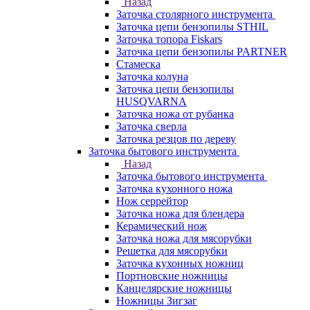
Назад
Заточка столярного инструмента
Заточка цепи бензопилы STHIL
Заточка топора Fiskars
Заточка цепи бензопилы PARTNER
Стамеска
Заточка колуна
Заточка цепи бензопилы
HUSQVARNA
Заточка ножа от рубанка
Заточка сверла
Заточка резцов по дереву
Заточка бытового инструмента
Назад
Заточка бытового инструмента
Заточка кухонного ножа
Нож серрейтор
Заточка ножа для блендера
Керамический нож
Заточка ножа для мясорубки
Решетка для мясорубки
Заточка кухонных ножниц
Портновские ножницы
Канцелярские ножницы
Ножницы Зигзаг