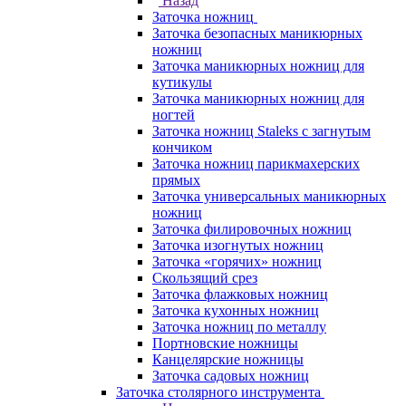
Назад
Заточка ножниц
Заточка безопасных маникюрных
ножниц
Заточка маникюрных ножниц для
кутикулы
Заточка маникюрных ножниц для
ногтей
Заточка ножниц Staleks с загнутым
кончиком
Заточка ножниц парикмахерских
прямых
Заточка универсальных маникюрных
ножниц
Заточка филировочных ножниц
Заточка изогнутых ножниц
Заточка «горячих» ножниц
Скользящий срез
Заточка флажковых ножниц
Заточка кухонных ножниц
Заточка ножниц по металлу
Портновские ножницы
Канцелярские ножницы
Заточка садовых ножниц
Заточка столярного инструмента