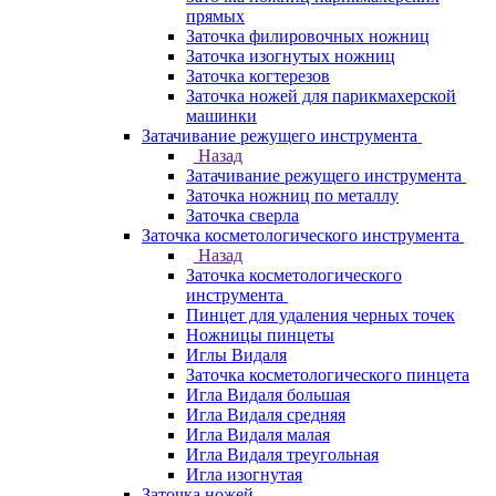
прямых
Заточка филировочных ножниц
Заточка изогнутых ножниц
Заточка когтерезов
Заточка ножей для парикмахерской
машинки
Затачивание режущего инструмента
Назад
Затачивание режущего инструмента
Заточка ножниц по металлу
Заточка сверла
Заточка косметологического инструмента
Назад
Заточка косметологического
инструмента
Пинцет для удаления черных точек
Ножницы пинцеты
Иглы Видаля
Заточка косметологического пинцета
Игла Видаля большая
Игла Видаля средняя
Игла Видаля малая
Игла Видаля треугольная
Игла изогнутая
Заточка ножей