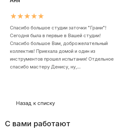
Аня
Ири
Спасибо большое студии заточки "Грани"!
Спа
Сегодня была в первые в Вашей студии!
остр
Спасибо большое Вам, доброжелательный
найт
коллектив! Приехала домой и один из
проц
инструментов прошел испытания! Отдельное
Нас
спасибо мастеру Денису, ну,...
дел
Назад к списку
С вами работают