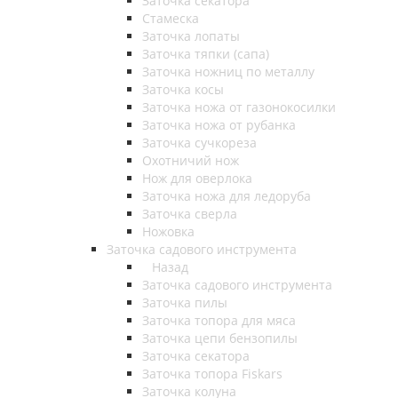
Заточка секатора
Стамеска
Заточка лопаты
Заточка тяпки (сапа)
Заточка ножниц по металлу
Заточка косы
Заточка ножа от газонокосилки
Заточка ножа от рубанка
Заточка сучкореза
Охотничий нож
Нож для оверлока
Заточка ножа для ледоруба
Заточка сверла
Ножовка
Заточка садового инструмента
Назад
Заточка садового инструмента
Заточка пилы
Заточка топора для мяса
Заточка цепи бензопилы
Заточка секатора
Заточка топора Fiskars
Заточка колуна