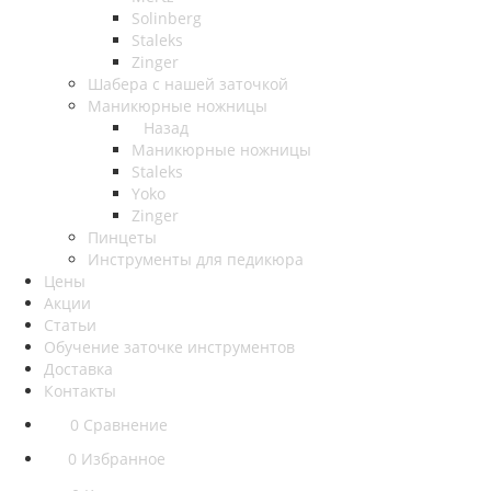
Solinberg
Staleks
Zinger
Шабера с нашей заточкой
Маникюрные ножницы
Назад
Маникюрные ножницы
Staleks
Yoko
Zinger
Пинцеты
Инструменты для педикюра
Цены
Акции
Статьи
Обучение заточке инструментов
Доставка
Контакты
0
Сравнение
0
Избранное