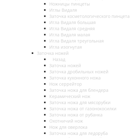
Ножницы пинцеты
Иглы Видаля
Заточка косметологического пинцета
Игла Видаля большая
Игла Видаля средняя
Игла Видаля малая
Игла Видаля треугольная
Игла изогнутая
Заточка ножей
Назад
Заточка ножей
Заточка дробильных ножей
Заточка кухонного ножа
Нож серрейтор
Заточка ножа для блендера
Керамический нож
Заточка ножа для мясорубки
Заточка ножа от газонокосилки
Заточка ножа от рубанка
Охотничий нож
Нож для оверлока
Заточка ножа для ледоруба