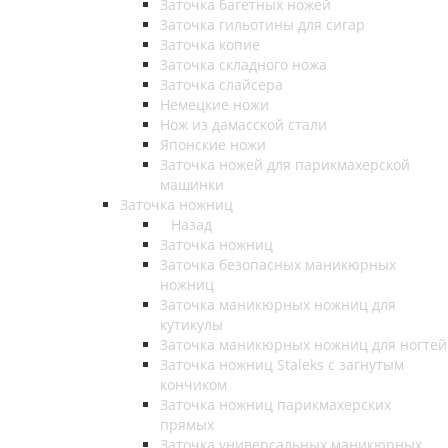
Заточка багетных ножей
Заточка гильотины для сигар
Заточка копие
Заточка складного ножа
Заточка слайсера
Немецкие ножи
Нож из дамасской стали
Японские ножи
Заточка ножей для парикмахерской
машинки
Заточка ножниц
Назад
Заточка ножниц
Заточка безопасных маникюрных
ножниц
Заточка маникюрных ножниц для
кутикулы
Заточка маникюрных ножниц для ногтей
Заточка ножниц Staleks с загнутым
кончиком
Заточка ножниц парикмахерских
прямых
Заточка универсальных маникюрных