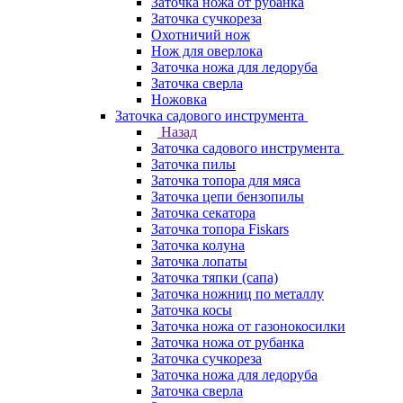
Заточка ножа от рубанка
Заточка сучкореза
Охотничий нож
Нож для оверлока
Заточка ножа для ледоруба
Заточка сверла
Ножовка
Заточка садового инструмента
Назад
Заточка садового инструмента
Заточка пилы
Заточка топора для мяса
Заточка цепи бензопилы
Заточка секатора
Заточка топора Fiskars
Заточка колуна
Заточка лопаты
Заточка тяпки (сапа)
Заточка ножниц по металлу
Заточка косы
Заточка ножа от газонокосилки
Заточка ножа от рубанка
Заточка сучкореза
Заточка ножа для ледоруба
Заточка сверла