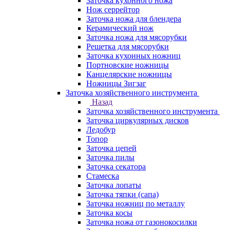
Заточка кухонного ножа
Нож серрейтор
Заточка ножа для блендера
Керамический нож
Заточка ножа для мясорубки
Решетка для мясорубки
Заточка кухонных ножниц
Портновские ножницы
Канцелярские ножницы
Ножницы Зигзаг
Заточка хозяйственного инструмента
Назад
Заточка хозяйственного инструмента
Заточка циркулярных дисков
Ледобур
Топор
Заточка цепей
Заточка пилы
Заточка секатора
Стамеска
Заточка лопаты
Заточка тяпки (сапа)
Заточка ножниц по металлу
Заточка косы
Заточка ножа от газонокосилки