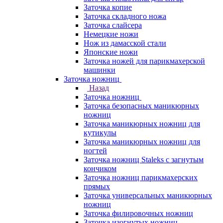
Заточка копие
Заточка складного ножа
Заточка слайсера
Немецкие ножи
Нож из дамасской стали
Японские ножи
Заточка ножей для парикмахерской
машинки
Заточка ножниц
Назад
Заточка ножниц
Заточка безопасных маникюрных
ножниц
Заточка маникюрных ножниц для
кутикулы
Заточка маникюрных ножниц для
ногтей
Заточка ножниц Staleks с загнутым
кончиком
Заточка ножниц парикмахерских
прямых
Заточка универсальных маникюрных
ножниц
Заточка филировочных ножниц
Заточка изогнутых ножниц