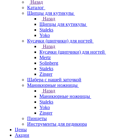
Назад
Каталог
Щипцы для кутикулы
Назад
Щипцы для кутикулы
Staleks
Yoko
Кусачки (щипчики) для ногтей
Назад
Кусачки (щипчики) для ногтей
Mertz
Solinberg
Staleks
Zinger
Шабера с нашей заточкой
Маникюрные ножницы
Назад
Маникюрные ножницы
Staleks
Yoko
Zinger
Пинцеты
Инструменты для педикюра
Цены
Акции