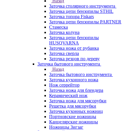
Назад
Заточка столярного инструмента
Заточка цепи бензопилы STHIL
Заточка топора Fiskars
Заточка цепи бензопилы PARTNER
Стамеска
Заточка колуна
Заточка цепи бензопилы
HUSQVARNA
Заточка ножа от рубанка
Заточка сверла
Заточка резцов по дереву
Заточка бытового инструмента
Назад
Заточка бытового инструмента
Заточка кухонного ножа
Нож серрейтор
Заточка ножа для блендера
Керамический нож
Заточка ножа для мясорубки
Решетка для мясорубки
Заточка кухонных ножниц
Портновские ножницы
Канцелярские ножницы
Ножницы Зигзаг