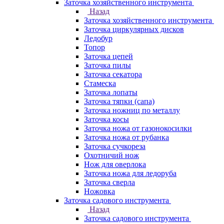
Заточка хозяйственного инструмента
Назад
Заточка хозяйственного инструмента
Заточка циркулярных дисков
Ледобур
Топор
Заточка цепей
Заточка пилы
Заточка секатора
Стамеска
Заточка лопаты
Заточка тяпки (сапа)
Заточка ножниц по металлу
Заточка косы
Заточка ножа от газонокосилки
Заточка ножа от рубанка
Заточка сучкореза
Охотничий нож
Нож для оверлока
Заточка ножа для ледоруба
Заточка сверла
Ножовка
Заточка садового инструмента
Назад
Заточка садового инструмента