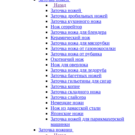
Назад
Заточка ножей
Заточка дробильных ножей
Заточка кухонного ножа
Нож серрейтор
Заточка ножа для блендера
Керамический нож
Заточка ножа для мясорубки
Заточка ножа от газонокосилки
Заточка ножа от рубанка
Охотничий нож
Нож для оверлока
Заточка ножа для ледоруба
Заточка багетных ножей
Заточка гильотины для сигар
Заточка копие
Заточка складного ножа
Заточка слайсера
Немецкие ножи
Нож из дамасской стали
Японские ножи
Заточка ножей для парикмахерской
машинки
Заточка ножниц