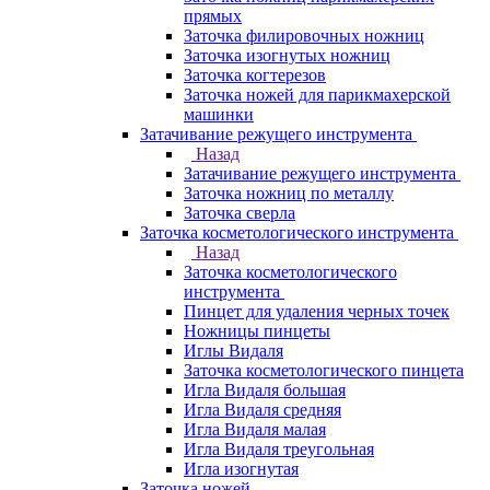
прямых
Заточка филировочных ножниц
Заточка изогнутых ножниц
Заточка когтерезов
Заточка ножей для парикмахерской
машинки
Затачивание режущего инструмента
Назад
Затачивание режущего инструмента
Заточка ножниц по металлу
Заточка сверла
Заточка косметологического инструмента
Назад
Заточка косметологического
инструмента
Пинцет для удаления черных точек
Ножницы пинцеты
Иглы Видаля
Заточка косметологического пинцета
Игла Видаля большая
Игла Видаля средняя
Игла Видаля малая
Игла Видаля треугольная
Игла изогнутая
Заточка ножей