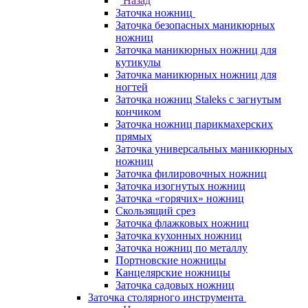
Назад
Заточка ножниц
Заточка безопасных маникюрных
ножниц
Заточка маникюрных ножниц для
кутикулы
Заточка маникюрных ножниц для
ногтей
Заточка ножниц Staleks с загнутым
кончиком
Заточка ножниц парикмахерских
прямых
Заточка универсальных маникюрных
ножниц
Заточка филировочных ножниц
Заточка изогнутых ножниц
Заточка «горячих» ножниц
Скользящий срез
Заточка флажковых ножниц
Заточка кухонных ножниц
Заточка ножниц по металлу
Портновские ножницы
Канцелярские ножницы
Заточка садовых ножниц
Заточка столярного инструмента