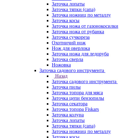
Заточка лопаты
Заточка тяпки (сапа)
Заточка ножниц по металлу
Заточка косы
Заточка ножа от газонокосилки
Заточка ножа от рубанка
Заточка сучкореза
Охотничий нож
Нож для оверлока
Заточка ножа для ледоруба
Заточка сверла
Ножовка
Заточка садового инструмента
Назад
Заточка садового инструмента
Заточка пилы
Заточка топора для мяса
Заточка цепи бензопилы
Заточка секатора
Заточка топора Fiskars
Заточка колуна
Заточка лопаты
Заточка тяпки (сапа)
Заточка ножниц по металлу
Заточка косы