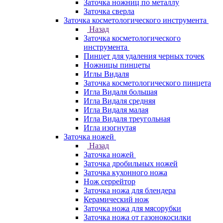
Заточка ножниц по металлу
Заточка сверла
Заточка косметологического инструмента
Назад
Заточка косметологического
инструмента
Пинцет для удаления черных точек
Ножницы пинцеты
Иглы Видаля
Заточка косметологического пинцета
Игла Видаля большая
Игла Видаля средняя
Игла Видаля малая
Игла Видаля треугольная
Игла изогнутая
Заточка ножей
Назад
Заточка ножей
Заточка дробильных ножей
Заточка кухонного ножа
Нож серрейтор
Заточка ножа для блендера
Керамический нож
Заточка ножа для мясорубки
Заточка ножа от газонокосилки