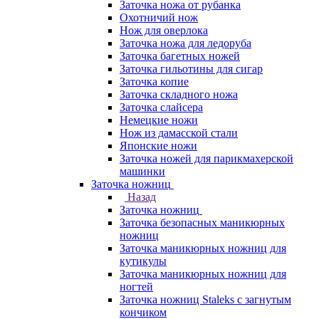
Заточка ножа от рубанка
Охотничий нож
Нож для оверлока
Заточка ножа для ледоруба
Заточка багетных ножей
Заточка гильотины для сигар
Заточка копие
Заточка складного ножа
Заточка слайсера
Немецкие ножи
Нож из дамасской стали
Японские ножи
Заточка ножей для парикмахерской
машинки
Заточка ножниц
Назад
Заточка ножниц
Заточка безопасных маникюрных
ножниц
Заточка маникюрных ножниц для
кутикулы
Заточка маникюрных ножниц для
ногтей
Заточка ножниц Staleks с загнутым
кончиком