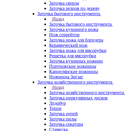
Заточка сверла
Заточка резцов по дереву
Заточка бытового инструмента
Назад
Заточка бытового инструмента
Заточка кухонного ножа
Нож серрейтор
Заточка ножа для блендера
Керамический нож
Заточка ножа для мясорубки
Решетка для мясорубки
Заточка кухонных ножниц
Портновские ножницы
Канцелярские ножницы
Ножницы Зигзаг
Заточка хозяйственного инструмента
Назад
Заточка хозяйственного инструмента
Заточка циркулярных дисков
Ледобур
Топор
Заточка цепей
Заточка пилы
Заточка секатора
Стамеска