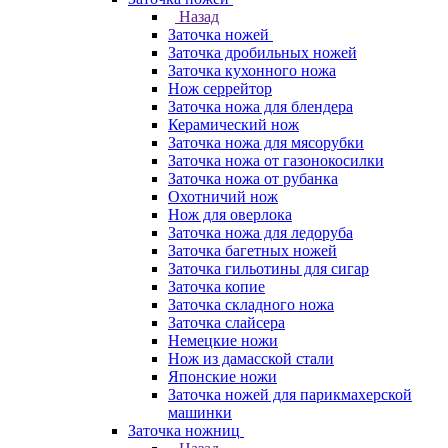
Назад
Заточка ножей
Заточка дробильных ножей
Заточка кухонного ножа
Нож серрейтор
Заточка ножа для блендера
Керамический нож
Заточка ножа для мясорубки
Заточка ножа от газонокосилки
Заточка ножа от рубанка
Охотничий нож
Нож для оверлока
Заточка ножа для ледоруба
Заточка багетных ножей
Заточка гильотины для сигар
Заточка копие
Заточка складного ножа
Заточка слайсера
Немецкие ножи
Нож из дамасской стали
Японские ножи
Заточка ножей для парикмахерской
машинки
Заточка ножниц