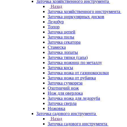
Заточка хозяйственного инструмента
Назад
Заточка хозяйственного инструмента
Заточка циркулярных дисков
Ледобур
Топор
Заточка цепей
Заточка пилы
Заточка секатора
Стамеска
Заточка лопаты
Заточка тяпки (сапа)
Заточка ножниц по металлу
Заточка косы
Заточка ножа от газонокосилки
Заточка ножа от рубанка
Заточка сучкореза
Охотничий нож
Нож для оверлока
Заточка ножа для ледоруба
Заточка сверла
Ножовка
Заточка садового инструмента
Назад
Заточка садового инструмента