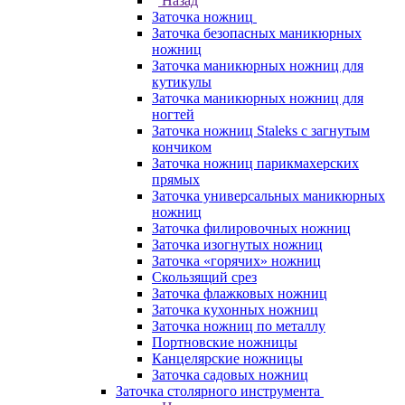
Назад
Заточка ножниц
Заточка безопасных маникюрных
ножниц
Заточка маникюрных ножниц для
кутикулы
Заточка маникюрных ножниц для
ногтей
Заточка ножниц Staleks с загнутым
кончиком
Заточка ножниц парикмахерских
прямых
Заточка универсальных маникюрных
ножниц
Заточка филировочных ножниц
Заточка изогнутых ножниц
Заточка «горячих» ножниц
Скользящий срез
Заточка флажковых ножниц
Заточка кухонных ножниц
Заточка ножниц по металлу
Портновские ножницы
Канцелярские ножницы
Заточка садовых ножниц
Заточка столярного инструмента