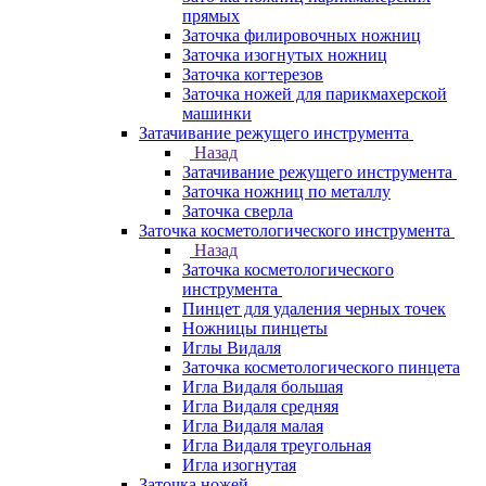
прямых
Заточка филировочных ножниц
Заточка изогнутых ножниц
Заточка когтерезов
Заточка ножей для парикмахерской
машинки
Затачивание режущего инструмента
Назад
Затачивание режущего инструмента
Заточка ножниц по металлу
Заточка сверла
Заточка косметологического инструмента
Назад
Заточка косметологического
инструмента
Пинцет для удаления черных точек
Ножницы пинцеты
Иглы Видаля
Заточка косметологического пинцета
Игла Видаля большая
Игла Видаля средняя
Игла Видаля малая
Игла Видаля треугольная
Игла изогнутая
Заточка ножей