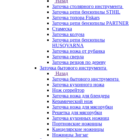
Назад
Заточка столярного инструмента
Заточка цепи бензопилы STHIL
Заточка топора Fiskars
Заточка цепи бензопилы PARTNER
Стамеска
Заточка колуна
Заточка цепи бензопилы
HUSQVARNA
Заточка ножа от рубанка
Заточка сверла
Заточка резцов по дереву
Заточка бытового инструмента
Назад
Заточка бытового инструмента
Заточка кухонного ножа
Нож серрейтор
Заточка ножа для блендера
Керамический нож
Заточка ножа для мясорубки
Решетка для мясорубки
Заточка кухонных ножниц
Портновские ножницы
Канцелярские ножницы
Ножницы Зигзаг