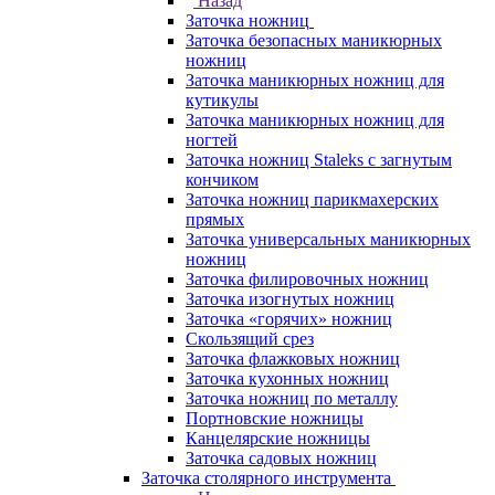
Назад
Заточка ножниц
Заточка безопасных маникюрных
ножниц
Заточка маникюрных ножниц для
кутикулы
Заточка маникюрных ножниц для
ногтей
Заточка ножниц Staleks с загнутым
кончиком
Заточка ножниц парикмахерских
прямых
Заточка универсальных маникюрных
ножниц
Заточка филировочных ножниц
Заточка изогнутых ножниц
Заточка «горячих» ножниц
Скользящий срез
Заточка флажковых ножниц
Заточка кухонных ножниц
Заточка ножниц по металлу
Портновские ножницы
Канцелярские ножницы
Заточка садовых ножниц
Заточка столярного инструмента