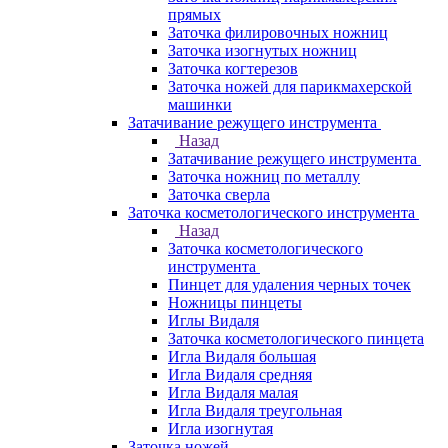
прямых
Заточка филировочных ножниц
Заточка изогнутых ножниц
Заточка когтерезов
Заточка ножей для парикмахерской
машинки
Затачивание режущего инструмента
Назад
Затачивание режущего инструмента
Заточка ножниц по металлу
Заточка сверла
Заточка косметологического инструмента
Назад
Заточка косметологического
инструмента
Пинцет для удаления черных точек
Ножницы пинцеты
Иглы Видаля
Заточка косметологического пинцета
Игла Видаля большая
Игла Видаля средняя
Игла Видаля малая
Игла Видаля треугольная
Игла изогнутая
Заточка ножей