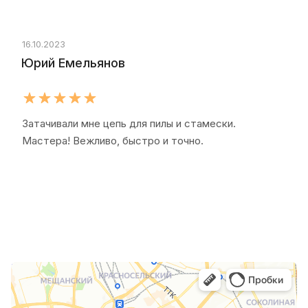
16.10.2023
25.0
Юрий Емельянов
Нат
Затачивали мне цепь для пилы и стамески.
Не 
Мастера! Вежливо, быстро и точно.
зато
мага
моло
лоял
воск